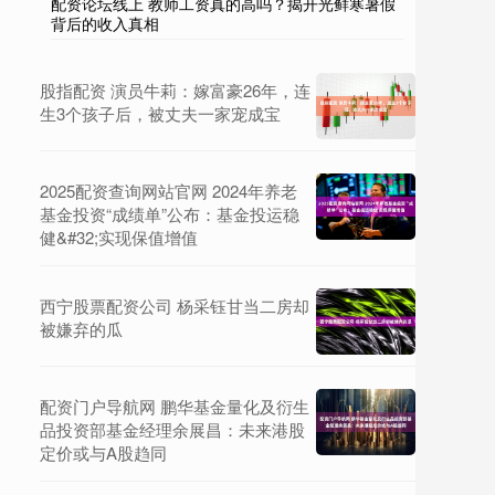
配资论坛线上 教师工资真的高吗？揭开光鲜寒暑假
背后的收入真相
股指配资 演员牛莉：嫁富豪26年，连
生3个孩子后，被丈夫一家宠成宝
2025配资查询网站官网 2024年养老
基金投资“成绩单”公布：基金投运稳
健&#32;实现保值增值
西宁股票配资公司 杨采钰甘当二房却
被嫌弃的瓜
配资门户导航网 鹏华基金量化及衍生
品投资部基金经理余展昌：未来港股
定价或与A股趋同