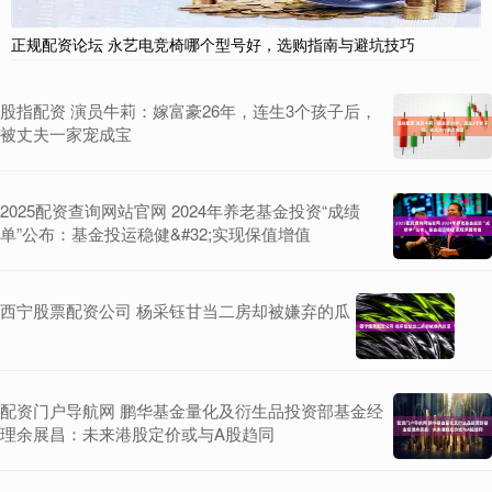
正规配资论坛 永艺电竞椅哪个型号好，选购指南与避坑技巧
股指配资 演员牛莉：嫁富豪26年，连生3个孩子后，
被丈夫一家宠成宝
2025配资查询网站官网 2024年养老基金投资“成绩
单”公布：基金投运稳健&#32;实现保值增值
西宁股票配资公司 杨采钰甘当二房却被嫌弃的瓜
配资门户导航网 鹏华基金量化及衍生品投资部基金经
理余展昌：未来港股定价或与A股趋同