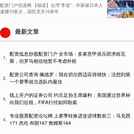
配资门户优选网 【杨逵】台湾“李逵”：作家被日本人
逮捕10多次，国民党关10多年
最新文章
配资低息炒股配资门户 全市场：多家意甲俱乐部求租瓦
1、
斯，但罗马相信他暂不考虑外租
配资公司查询 佩德罗：我在切尔西适应得很快；没想到第
2、
一个赛季就当选队内最佳
线上开户的证券公司 约旦足协主席爆料：美国通过世界杯
3、
向我们征税，FIFA行径如同勒索
专业股票配资论坛网 上赛季转换进攻进球数前三：马克西
4、
171 杰伦·布朗167 詹姆斯164