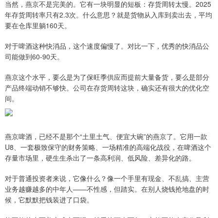
当然，燕京不是完美的。它有一块明显的短板：存货周转太慢。2025
年存货周转率只有2.3次。什么意思？就是货物从入库到卖出去，平均
要在仓库里躺160天。
对于啤酒这种快消品，这个速度偏慢了。对比一下，优秀的快消品公
司能做到60-90天。
燕京这个水平，要么是为了保旺季供应而提前大量备货，要么是部分
产品终端动销不够快。公司在存货周转这块，确实还有很大的优化空
间。
燕京啤酒，已经不是那个“土里土气、便宜大碗”的燕京了。它用一款
U8、一套极致保守的财务策略、一场精准的高端化战役，在啤酒这个
存量市场里，硬生生杀出了一条高利润、低风险、差异化的路。
对于普通投资者来说，它像什么？像一个手里有现金、不乱搞、主营
业务越赚越多的中年人——不性感，但踏实。在别人烧钱抢地盘的时
候，它默默把钱装进了口袋。