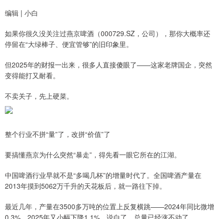
编辑 | 小白
如果你很久没关注过燕京啤酒（000729.SZ，公司），那你大概率还
停留在“大绿棒子、便宜管够”的旧印象里。
但2025年的财报一出来，很多人直接傻眼了——这家老牌国企，突然
变得能打又耐看。
不卖关子，先上硬菜。
整个行业不拼“量”了，改拼“价值”了
要搞懂燕京为什么突然“暴走”，得先看一眼它所在的江湖。
中国啤酒行业早就不是“多喝几杯”的增量时代了。全国啤酒产量在
2013年摸到5062万千升的天花板后，就一路往下掉。
最近几年，产量在3500多万吨的位置上反复横跳——2024年同比微增
0.3%，2025年又小幅下降1.1%。说白了，总量已经涨不动了。