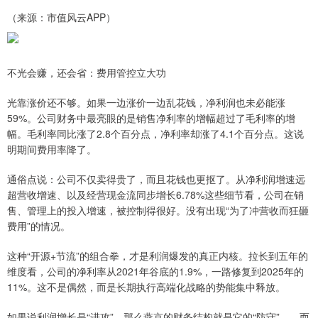
（来源：市值风云APP）
不光会赚，还会省：费用管控立大功
光靠涨价还不够。如果一边涨价一边乱花钱，净利润也未必能涨
59%。公司财务中最亮眼的是销售净利率的增幅超过了毛利率的增
幅。毛利率同比涨了2.8个百分点，净利率却涨了4.1个百分点。这说
明期间费用率降了。
通俗点说：公司不仅卖得贵了，而且花钱也更抠了。从净利润增速远
超营收增速、以及经营现金流同步增长6.78%这些细节看，公司在销
售、管理上的投入增速，被控制得很好。没有出现“为了冲营收而狂砸
费用”的情况。
这种“开源+节流”的组合拳，才是利润爆发的真正内核。拉长到五年的
维度看，公司的净利率从2021年谷底的1.9%，一路修复到2025年的
11%。这不是偶然，而是长期执行高端化战略的势能集中释放。
如果说利润增长是“进攻”，那么燕京的财务结构就是它的“防守”——而