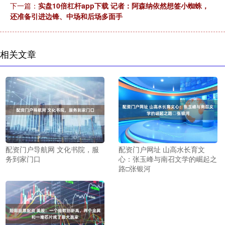
下一篇：
实盘10倍杠杆app下载 记者：阿森纳依然想签小蜘蛛，
还准备引进边锋、中场和后场多面手
相关文章
配资门户导航网 文化书院，服
配资门户网址 山高水长育文
务到家门口
心：张玉峰与南召文学的崛起之
路□张银河