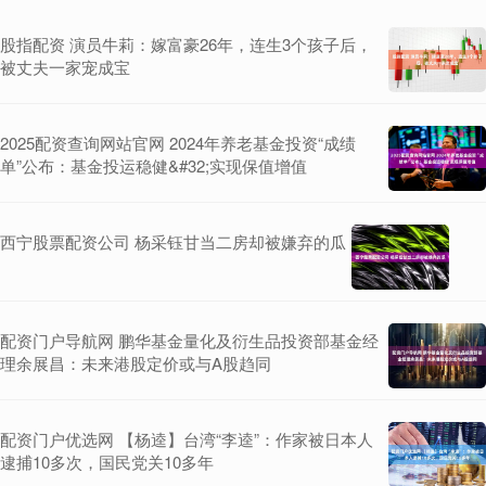
股指配资 演员牛莉：嫁富豪26年，连生3个孩子后，
被丈夫一家宠成宝
2025配资查询网站官网 2024年养老基金投资“成绩
单”公布：基金投运稳健&#32;实现保值增值
西宁股票配资公司 杨采钰甘当二房却被嫌弃的瓜
配资门户导航网 鹏华基金量化及衍生品投资部基金经
理余展昌：未来港股定价或与A股趋同
配资门户优选网 【杨逵】台湾“李逵”：作家被日本人
逮捕10多次，国民党关10多年