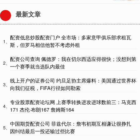
最新文章
配资低息炒股配资门户 全市场：多家意甲俱乐部求租瓦
1、
斯，但罗马相信他暂不考虑外租
配资公司查询 佩德罗：我在切尔西适应得很快；没想到第
2、
一个赛季就当选队内最佳
线上开户的证券公司 约旦足协主席爆料：美国通过世界杯
3、
向我们征税，FIFA行径如同勒索
专业股票配资论坛网 上赛季转换进攻进球数前三：马克西
4、
171 杰伦·布朗167 詹姆斯164
中国期货配资公司 菲兹代尔：詹韦初期互相谦让很挣扎
5、
因纠结最后一投还输过些比赛