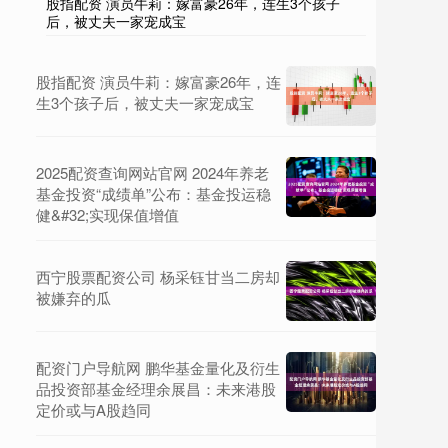
股指配资 演员牛莉：嫁富豪26年，连生3个孩子
后，被丈夫一家宠成宝
股指配资 演员牛莉：嫁富豪26年，连
生3个孩子后，被丈夫一家宠成宝
2025配资查询网站官网 2024年养老
基金投资“成绩单”公布：基金投运稳
健&#32;实现保值增值
西宁股票配资公司 杨采钰甘当二房却
被嫌弃的瓜
配资门户导航网 鹏华基金量化及衍生
品投资部基金经理余展昌：未来港股
定价或与A股趋同