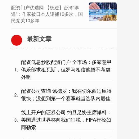
配资门户优选网 【杨逵】台湾“李
逵”：作家被日本人逮捕10多次，国
民党关10多年
最新文章
配资低息炒股配资门户 全市场：多家意甲
俱乐部求租瓦斯，但罗马相信他暂不考虑
1、
外租
配资公司查询 佩德罗：我在切尔西适应得
2、
很快；没想到第一个赛季就当选队内最佳
线上开户的证券公司 约旦足协主席爆料：
美国通过世界杯向我们征税，FIFA行径如
3、
同勒索