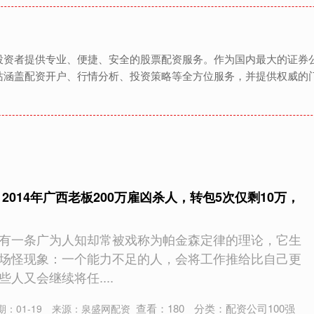
投资者提供专业、便捷、安全的股票配资服务。作为国内最大的证券
站涵盖配资开户、行情分析、投资策略等全方位服务，并提供权威的
2014年广西老板200万雇凶杀人，转包5次仅剩10万，
有一条广为人知却常被戏称为帕金森定律的理论，它生
场怪现象：一个能力不足的人，会将工作推给比自己更
人又会继续将任....
查看：
180
分类：
配资公司100强
期：01-19
来源：泉盛网配资