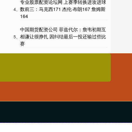
专业股票配资论坛网 上赛季转换进攻进球
数前三：马克西171 杰伦·布朗167 詹姆斯
4、
164
中国期货配资公司 菲兹代尔：詹韦初期互
相谦让很挣扎 因纠结最后一投还输过些比
5、
赛