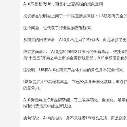
A10不是替代U8，而是补上更高端的想象空间
投资者在说明会上问了一个很直接的问题：U8还没有完全开
这个问题，也代表了行业里的普遍疑问。
从燕京的回答来看，A10并不是为了替代U8，而是承担了
燕京方面表示，A10是2026年3月推出的全新单品，依托
为“十五五”开局之年上市的全麦旗舰新品，A10承载着强
这说明，U8和A10在燕京产品体系里的角色并不完全相同。
U8负责扩大中高端基本盘。它已经具备全国化基础，重点
的竞争力。
A10负责向上打开品牌势能。它主攻高端化、全国化、场
端和消费场景中建立新认知。
换句话说，A10的推出，并不意味着U8增长见顶，而是燕