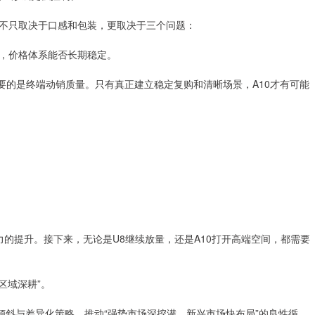
不只取决于口感和包装，更取决于三个问题：
，价格体系能否长期稳定。
要的是终端动销质量。只有真正建立稳定复购和清晰场景，A10才有可能
力的提升。接下来，无论是U8继续放量，还是A10打开高端空间，都需要
区域深耕”。
倾斜与差异化策略，推动“强势市场深挖潜、新兴市场快布局”的良性循