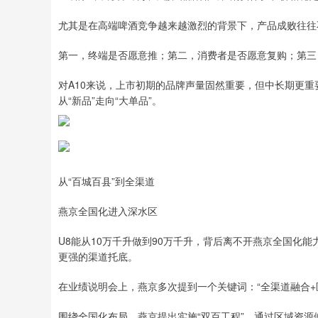
尤其是在高端啤酒竞争越来越激烈的背景下，产品成败往往
第一，终端是否愿意推；第二，消费者是否愿意复购；第三
对A10来说，上市初期的品牌声量固然重要，但中长期更重
从“新品”走向“大单品”。
从“百城百县”到全渠道
燕京全国化进入深水区
U8能从10万千升做到90万千升，背后离不开燕京全国化能
更强的渠道托底。
在业绩说明会上，燕京多次提到一个关键词：“全渠道融合+
围绕全国化布局，燕京提出实施“双百工程”，通过区域资源