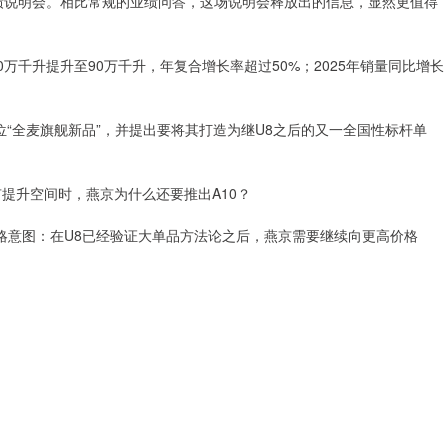
业绩说明会。相比常规的业绩问答，这场说明会释放出的信息，显然更值得
万千升提升至90万千升，年复合增长率超过50%；2025年销量同比增长
定位“全麦旗舰新品”，并提出要将其打造为继U8之后的又一全国性标杆单
提升空间时，燕京为什么还要推出A10？
略意图：在U8已经验证大单品方法论之后，燕京需要继续向更高价格